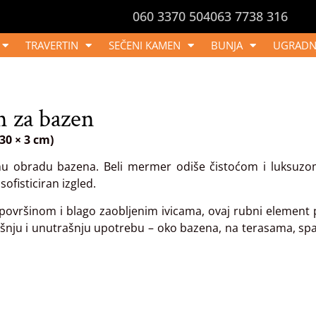
060 3370 504
063 7738 316
TRAVERTIN
SEČENI KAMEN
BUNJA
UGRADN
 za bazen
30 × 3 cm)
u obradu bazena. Beli mermer odiše čistoćom i luksuzom
ofisticiran izgled.
ovršinom i blago zaobljenim ivicama, ovaj rubni element p
ljašnju i unutrašnju upotrebu – oko bazena, na terasama, sp