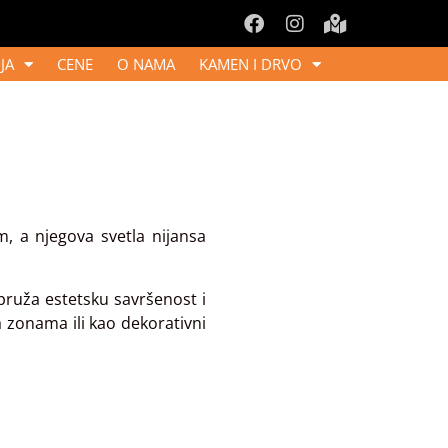
JA
CENE
O NAMA
KAMEN I DRVO
, a njegova svetla nijansa
ruža estetsku savršenost i
a zonama ili kao dekorativni