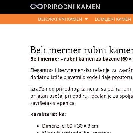
PRIRODNI KAMEN
DEKORATIVNI KAMEN
LOMLJENI KAMEN
Beli mermer rubni kamen
Beli mermer – rubni kamen za bazene (60 × 
Elegantno i bezvremensko rešenje za završn
dodatno ističe plavetnilo vode i daje prostoru s
Izrađen od prirodnog kamena, sa poliranom p
prijatan osećaj pri dodiru. Idealan je za spo
završetak stepenica.
Karakteristike:
Dimenzije: 60 × 30 × 3 cm
Materijal: prirodni beli mermer