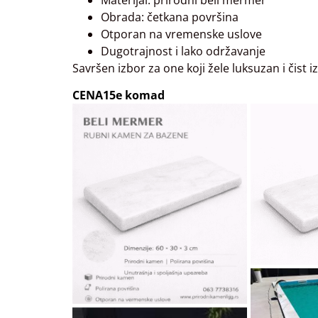
Obrada: četkana površina
Otporan na vremenske uslove
Dugotrajnost i lako održavanje
Savršen izbor za one koji žele luksuzan i čis
CENA15e komad