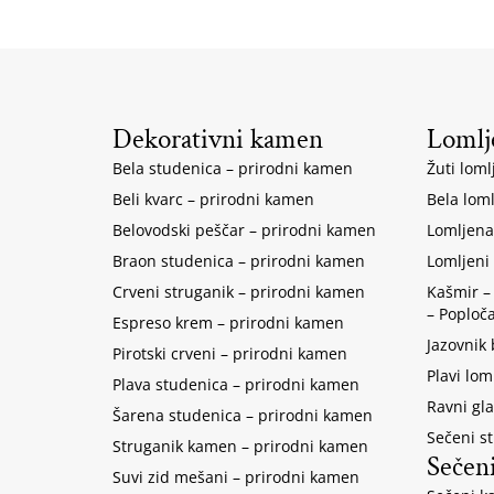
Dekorativni kamen
Lomlj
Bela studenica – prirodni kamen
Žuti loml
Beli kvarc – prirodni kamen
Bela lom
Belovodski peščar – prirodni kamen
Lomljena
Braon studenica – prirodni kamen
Lomljeni
Crveni struganik – prirodni kamen
Kašmir –
– Poploč
Espreso krem – prirodni kamen
Jazovnik
Pirotski crveni – prirodni kamen
Plavi lom
Plava studenica – prirodni kamen
Ravni gla
Šarena studenica – prirodni kamen
Sečeni s
Struganik kamen – prirodni kamen
Sečen
Suvi zid mešani – prirodni kamen