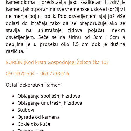
kamenoloma i predstavlja jako kvalitetan i izdržljiv
kamen. Jak otporan na sve vremenske uslove izdržljiv i
ne menja boju i oblik. Pod osvetljenjem sjaj još više
dolazi do izražaja tako da se preporučuje ako se
stavlja na unutrašnje zidova pojačati nekim
osvetljenjem. Seče se na širinu od 3cm i 5cm a
debljina je u proseku oko 1,5 cm dok je dužina
različita.
SURČIN (Kod krsta Gospodnjeg) Železnička 107
060 3370 504
–
063 7738 316
Ostali dekorativni kamen:
Oblaganje spoljašnjih zidova
Oblaganje unutrašnjih zidova
Stubovi
Ograde od kamena
Cokle oko kuće