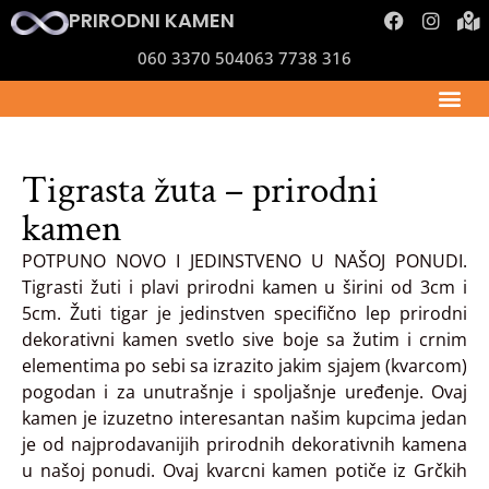
PRIRODNI KAMEN
060 3370 504
063 7738 316
Tigrasta žuta – prirodni
kamen
POTPUNO NOVO I JEDINSTVENO U NAŠOJ PONUDI.
Tigrasti žuti i plavi prirodni kamen u širini od 3cm i
5cm. Žuti tigar je jedinstven specifično lep prirodni
dekorativni kamen svetlo sive boje sa žutim i crnim
elementima po sebi sa izrazito jakim sjajem (kvarcom)
pogodan i za unutrašnje i spoljašnje uređenje. Ovaj
kamen je izuzetno interesantan našim kupcima jedan
je od najprodavanijih prirodnih dekorativnih kamena
u našoj ponudi. Ovaj kvarcni kamen potiče iz Grčkih