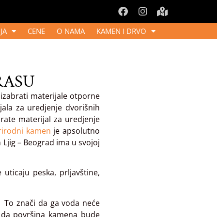
JA
CENE
O NAMA
KAMEN I DRVO
RASU
 izabrati materijale otporne
ala za uredjenje dvorišnih
rate materijal za uredjenje
rirodni kamen
je apsolutno
n Ljig – Beograd ima u svojoj
uticaju peska, prljavštine,
. To znači da ga voda neće
 i da površina kamena bude