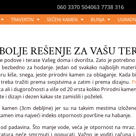
060 3370 504
063 7738 316
TRAVERTIN
SEČENI KAMEN
BUNJA
UGRADN
BOLJE REŠENJE ZA VAŠU TE
jne podove i terase Vašeg doma i dvorišta. Zato je potrebno
 bezbedno za hodanje. Jedan od svakako najboljih materij
aru kiše, snega, jeste prirodni kamen za oblaganje. Kada bi
e treba tražiti prema svojstvima a zatim i prema dizajnu.
P
eta ali i dugoročnosti a više od 20 vrsta koliko Prirodni kame
 dizajn i dezen kakav ste zamislili i poželeli.
ji kamen (3cm debljine) jer su na takvim mestima izložene 
 kamen ima najveći indeks otpornosti površine na habanje.
e od padavina. Što manje vode, veća je otpornost na mraz
eratura neće smrznuti i popucati. Važno je voditi računa