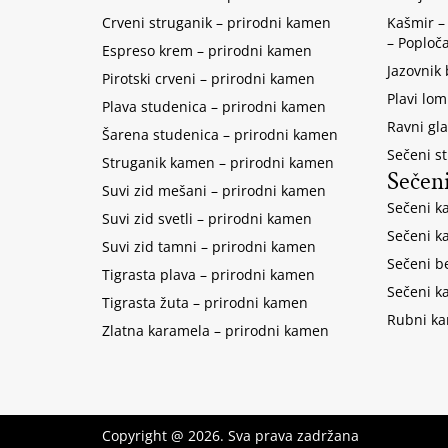
Crveni struganik – prirodni kamen
Kašmir –
– Poploč
Espreso krem – prirodni kamen
Jazovnik
Pirotski crveni – prirodni kamen
Plavi lom
Plava studenica – prirodni kamen
Ravni gla
Šarena studenica – prirodni kamen
Sečeni s
Struganik kamen – prirodni kamen
Sečen
Suvi zid mešani – prirodni kamen
Sečeni k
Suvi zid svetli – prirodni kamen
Sečeni k
Suvi zid tamni – prirodni kamen
Sečeni b
Tigrasta plava – prirodni kamen
Sečeni k
Tigrasta žuta – prirodni kamen
Rubni k
Zlatna karamela – prirodni kamen
Copyright @ 2026. Sva prava zadržana