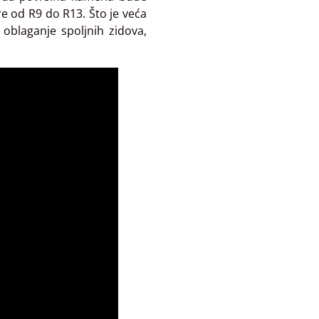
re od R9 do R13. Što je veća
oblaganje spoljnih zidova,