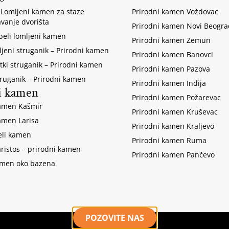
 Lomljeni kamen za staze
Prirodni kamen Voždovac
avanje dvorišta
Prirodni kamen Novi Beogra
 beli lomljeni kamen
Prirodni kamen Zemun
ljeni struganik – Prirodni kamen
Prirodni kamen Banovci
tki struganik – Prirodni kamen
Prirodni kamen Pazova
truganik – Prirodni kamen
Prirodni kamen Inđija
i kamen
Prirodni kamen Požarevac
amen Kašmir
Prirodni kamen Kruševac
amen Larisa
Prirodni kamen Kraljevo
eli kamen
Prirodni kamen Ruma
aristos – prirodni kamen
Prirodni kamen Pančevo
amen oko bazena
POZOVITE NAS