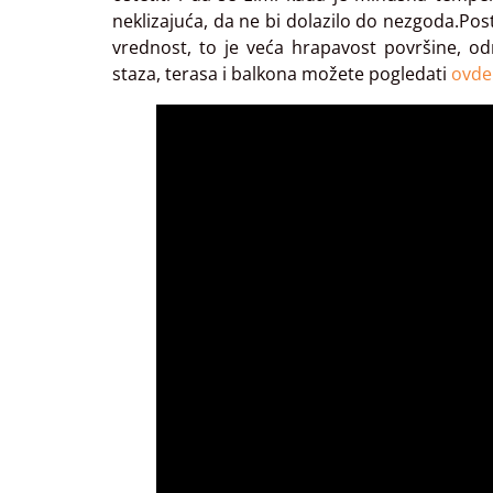
neklizajuća, da ne bi dolazilo do nezgoda.Post
vrednost, to je veća hrapavost površine, 
staza, terasa i balkona možete pogledati
ovde