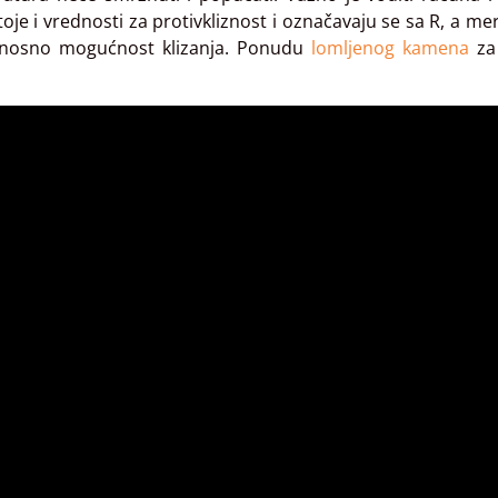
oje i vrednosti za protivkliznost i označavaju se sa R, a me
odnosno mogućnost klizanja. Ponudu
lomljenog kamena
za 