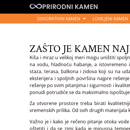
PRIRODNI KAMEN
DEKORATIVNI KAMEN
LOMLJENI KAMEN
ZAŠTO JE KAMEN NAJ
Kiša i mraz u velikoj meri mogu uništiti spol
na vodu, hladnoću habanje, a istovremeno i
staza, terasa, balkona i zidova koji su na ud
eksterijera i spoljnih površina najpre rešenj
rešenje po svim pitanjima i sigurnosti i kvalit
ponudi potrudiće se da maksimalno ispoštujete i
Za otvorene prostore treba birati kvalitetni
vremenskih prilika. Od svih drugih materijala
Važno je i kako je rečeno pitanje otoka vod
oštetiti i da se zimi kada je minusna temp