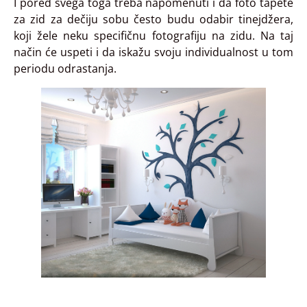
I pored svega toga treba napomenuti i da foto tapete
za zid za dečiju sobu često budu odabir tinejdžera,
koji žele neku specifičnu fotografiju na zidu. Na taj
način će uspeti i da iskažu svoju individualnost u tom
periodu odrastanja.