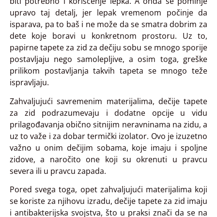
biti potrebno i korišćenje lepka. A onda se pominje
upravo taj detalj, jer lepak vremenom počinje da
isparava, pa to baš i ne može da se smatra dobrim za
dete koje boravi u konkretnom prostoru. Uz to,
papirne tapete za zid za dečiju sobu se mnogo sporije
postavljaju nego samolepljive, a osim toga, greške
prilikom postavljanja takvih tapeta se mnogo teže
ispravljaju.
Zahvaljujući savremenim materijalima, dečije tapete
za zid podrazumevaju i dodatne opcije u vidu
prilagođavanja obično sitnijim neravninama na zidu, a
uz to važe i za dobar termički izolator. Ovo je izuzetno
važno u onim dečijim sobama, koje imaju i spoljne
zidove, a naročito one koji su okrenuti u pravcu
severa ili u pravcu zapada.
Pored svega toga, opet zahvaljujući materijalima koji
se koriste za njihovu izradu, dečije tapete za zid imaju
i antibakterijska svojstva, što u praksi znači da se na