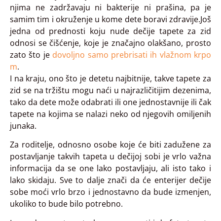
njima ne zadržavaju ni bakterije ni prašina, pa je
samim tim i okruženje u kome dete boravi zdravije.Još
jedna od prednosti koju nude dečije tapete za zid
odnosi se čišćenje, koje je značajno olakšano, prosto
zato što je
dovoljno samo prebrisati ih vlažnom krpo
m
.
I na kraju, ono što je detetu najbitnije, takve tapete za
zid se na tržištu mogu naći u najrazličitijim dezenima,
tako da dete može odabrati ili one jednostavnije ili čak
tapete na kojima se nalazi neko od njegovih omiljenih
junaka.
Za roditelje, odnosno osobe koje će biti zadužene za
postavljanje takvih tapeta u dečijoj sobi je vrlo važna
informacija da se one lako postavljaju, ali isto tako i
lako skidaju. Sve to dalje znači da će enterijer dečije
sobe moći vrlo brzo i jednostavno da bude izmenjen,
ukoliko to bude bilo potrebno.