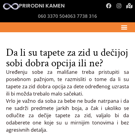
PRIRODNI KAMEN
060 3370 504
063 7738 316
Da li su tapete za zid u dečijoj
sobi dobra opcija ili ne?
Uređenju sobe za mališane treba pristupiti sa
posebnom pažnjom, te razmisliti o tome da li su
tapete za zid dobra opcija za dete određenog uzrasta
ili bi možda trebalo malo sačekati.
Vrlo je važno da soba za bebe ne bude natrpana i da
ne sadrži predmete jarkih boja, a čak i ukoliko se
odlučite za dečije tapete za zid, valjalo bi da
odaberete one koje su u mirnijim tonovima i bez
agresivnih detalja.